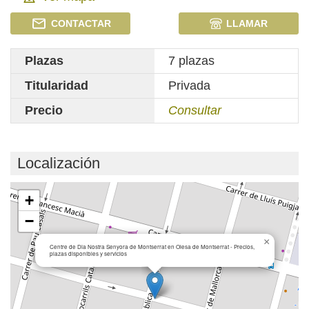
CONTACTAR
LLAMAR
Plazas
7 plazas
Titularidad
Privada
Precio
Consultar
Localización
Cargando mapa...
+
−
×
Centre de Dia Nostra Senyora de Montserrat en Olesa de Montserrat - Precios,
plazas disponibles y servicios