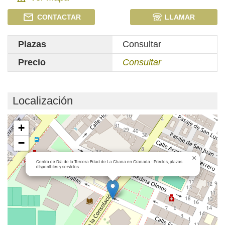
CONTACTAR
LLAMAR
Plazas
Consultar
Precio
Consultar
Localización
Cargando mapa...
+
−
×
Centro de Día de la Tercera Edad de La Chana en Granada - Precios, plazas
disponibles y servicios