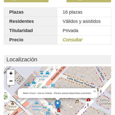
Plazas
16 plazas
Residentes
Válidos y asistidos
Titularidad
Privada
Precio
Consultar
Localización
Cargando mapa...
+
−
×
Belén Chans - Uria en Oviedo - Precios, plazas disponibles y servicios