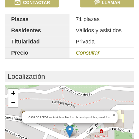
CONTACTAR
LLAMAR
Plazas
71 plazas
Residentes
Válidos y asistidos
Titularidad
Privada
Precio
Consultar
Localización
Cargando mapa...
+
−
×
CASA DE REPÒS en Arbúcies - Precios, plazas disponibles y servicios