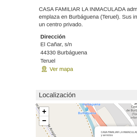
CASA FAMILIAR LA INMACULADA admite 
emplaza en Burbáguena (Teruel). Sus in
un centro privado.
Dirección
El Cañar, s/n
44330
Burbáguena
Teruel
Ver mapa
Localización
Cargando mapa...
+
−
CASA FAMILIAR LA INMACULADA 
y servicios