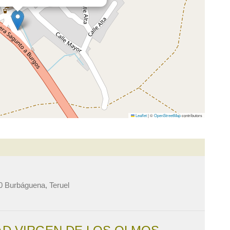
Leaflet
|
©
OpenStreetMap
contributors
0 Burbáguena, Teruel