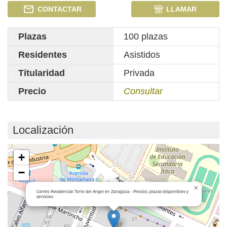
CONTACTAR
LLAMAR
Plazas
100 plazas
Residentes
Asistidos
Titularidad
Privada
Precio
Consultar
Localización
Cargando mapa...
+
−
×
Centro Residencial Torre del Angel en Zaragoza - Precios, plazas disponibles y
servicios