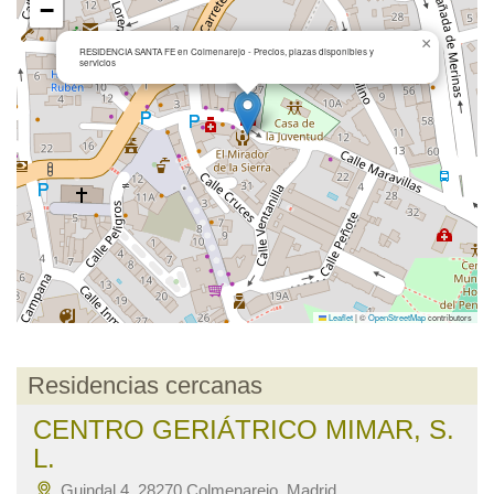
−
×
RESIDENCIA SANTA FE en Colmenarejo - Precios, plazas disponibles y
servicios
Leaflet
|
©
OpenStreetMap
contributors
Residencias cercanas
CENTRO GERIÁTRICO MIMAR, S.
L.
Guindal 4, 28270 Colmenarejo, Madrid