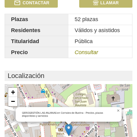
CONTACTAR
LLAMAR
Plazas
52 plazas
Residentes
Válidos y asistidos
Titularidad
Pública
Precio
Consultar
Localización
Cargando mapa...
+
−
×
GEROGESTIÓN LAS ANJANAS en Corrales de Buelna - Precios, plazas
disponibles y servicios