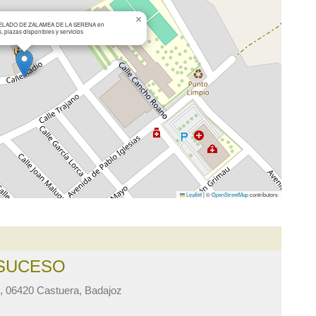
×
ELADO DE ZALAMEA DE LA SERENA en
 plazas disponibles y servicios
Leaflet
|
©
OpenStreetMap
contributors
 SUCESO
, 06420 Castuera, Badajoz