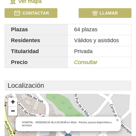
Ver mapa
CONTACTAR
LLAMAR
Plazas
64 plazas
Residentes
Válidos y asistidos
Titularidad
Privada
Precio
Consultar
Localización
Cargando mapa...
+
−
×
HOSPITAL - RESIDENCIA VILA DE MOIÀ en Moià - Precios, plazas disponibles y
servicios