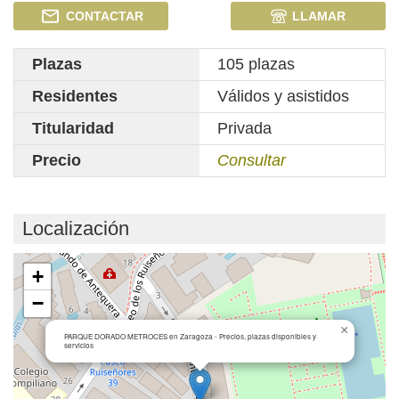
CONTACTAR
LLAMAR
Plazas
105 plazas
Residentes
Válidos y asistidos
Titularidad
Privada
Precio
Consultar
Localización
Cargando mapa...
+
−
×
PARQUE DORADO METROCES en Zaragoza - Precios, plazas disponibles y
servicios