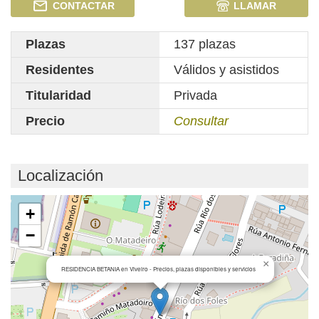
CONTACTAR
LLAMAR
Plazas
137 plazas
Residentes
Válidos y asistidos
Titularidad
Privada
Precio
Consultar
Localización
Cargando mapa...
+
−
×
RESIDENCIA BETANIA en Viveiro - Precios, plazas disponibles y servicios