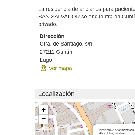
La residencia de ancianos para pacien
SAN SALVADOR se encuentra en Guntín. 
privado.
Dirección
Ctra. de Santiago, s/n
27211
Guntín
Lugo
Ver mapa
Localización
Cargando mapa...
+
−
RESIDENCIA DA 3ª IDADE SAN S
disponibles y servicios