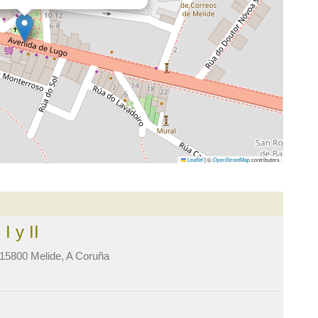
Leaflet
|
©
OpenStreetMap
contributors
 y II
 15800 Melide, A Coruña