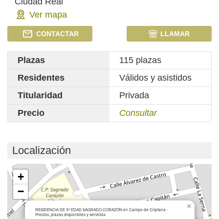
Ciudad Real
Ver mapa
CONTACTAR
LLAMAR
Plazas
115 plazas
Residentes
Válidos y asistidos
Titularidad
Privada
Precio
Consultar
Localización
Cargando mapa...
+
−
×
RESIDENCIA DE 3ª EDAD SAGRADO CORAZÓN en Campo de Criptana -
Precios, plazas disponibles y servicios