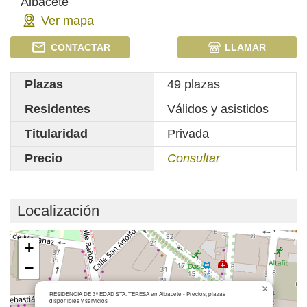
Albacete
Ver mapa
CONTACTAR
LLAMAR
Plazas
49 plazas
Residentes
Válidos y asistidos
Titularidad
Privada
Precio
Consultar
Localización
Cargando mapa...
+
−
×
RESIDENCIA DE 3ª EDAD STA. TERESA en Albacete - Precios, plazas
disponibles y servicios