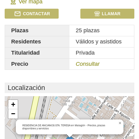
Ver mapa
CONTACTAR
LLAMAR
Plazas
25 plazas
Residentes
Válidos y asistidos
Titularidad
Privada
Precio
Consultar
Localización
Cargando mapa...
+
−
×
RESIDENCIA DE ANCIANOS STA. TERESA en Malagón - Precios, plazas
disponibles y servicios