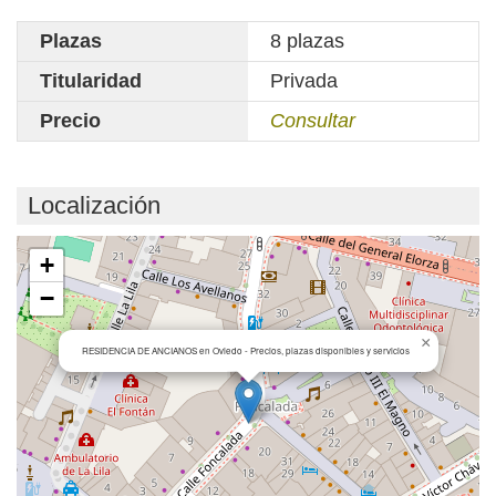
Plazas
8 plazas
Titularidad
Privada
Precio
Consultar
Localización
Cargando mapa...
+
−
×
RESIDENCIA DE ANCIANOS en Oviedo - Precios, plazas disponibles y servicios