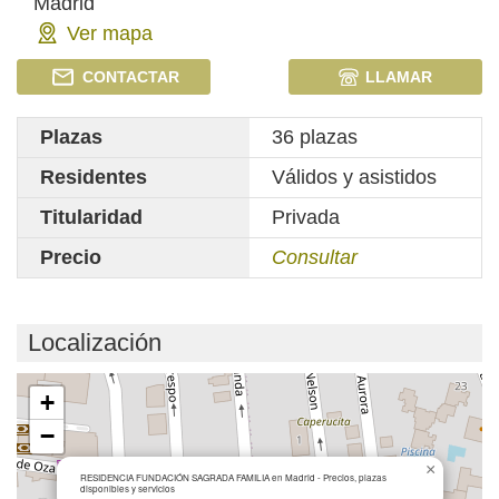
Madrid
Ver mapa
CONTACTAR
LLAMAR
Plazas
36 plazas
Residentes
Válidos y asistidos
Titularidad
Privada
Precio
Consultar
Localización
Cargando mapa...
+
−
×
RESIDENCIA FUNDACIÓN SAGRADA FAMILIA en Madrid - Precios, plazas
disponibles y servicios