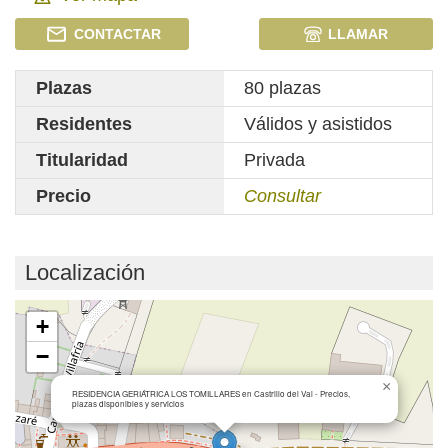
CONTACTAR
LLAMAR
Plazas
80 plazas
Residentes
Válidos y asistidos
Titularidad
Privada
Precio
Consultar
Localización
Cargando mapa...
+
−
×
RESIDENCIA GERIÁTRICA LOS TOMILLARES en Castrillo del Val - Precios,
plazas disponibles y servicios