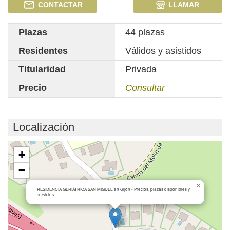
CONTACTAR
LLAMAR
Plazas
44 plazas
Residentes
Válidos y asistidos
Titularidad
Privada
Precio
Consultar
Localización
Cargando mapa...
+
−
×
RESIDENCIA GERIÁTRICA SAN MIGUEL en Gijón - Precios, plazas disponibles y
servicios