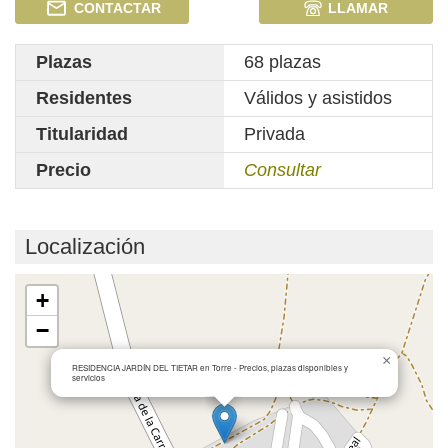
CONTACTAR
LLAMAR
Plazas
68 plazas
Residentes
Válidos y asistidos
Titularidad
Privada
Precio
Consultar
Localización
Cargando mapa...
+
−
×
RESIDENCIA JARDÍN DEL TIETAR en Torre - Precios, plazas disponibles y
servicios