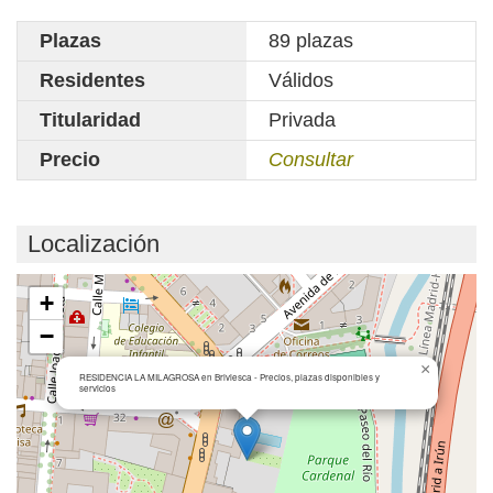
Plazas
89 plazas
Residentes
Válidos
Titularidad
Privada
Precio
Consultar
Localización
Cargando mapa...
+
−
×
RESIDENCIA LA MILAGROSA en Briviesca - Precios, plazas disponibles y
servicios