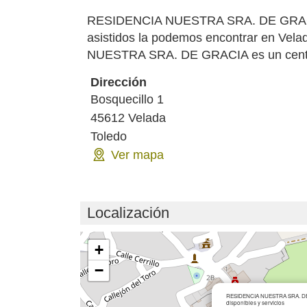
RESIDENCIA NUESTRA SRA. DE GRACIA e
asistidos la podemos encontrar en Vel
NUESTRA SRA. DE GRACIA es un centro 
Dirección
Bosquecillo 1
45612
Velada
Toledo
Ver mapa
Localización
Cargando mapa...
+
−
RESIDENCIA NUESTRA SRA. DE 
disponibles y servicios