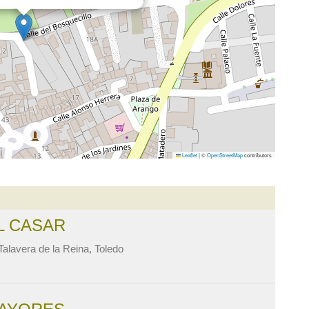
Leaflet
|
©
OpenStreetMap
contributors
L CASAR
alavera de la Reina, Toledo