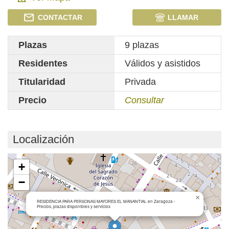
CONTACTAR
LLAMAR
Plazas
9 plazas
Residentes
Válidos y asistidos
Titularidad
Privada
Precio
Consultar
Localización
Cargando mapa...
+
−
×
RESIDENCIA PARA PERSONAS MAYORES EL MANANTIAL en Zaragoza -
Precios, plazas disponibles y servicios