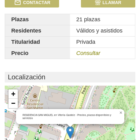
CONTACTAR
LLAMAR
Plazas
21 plazas
Residentes
Válidos y asistidos
Titularidad
Privada
Precio
Consultar
Localización
Cargando mapa...
+
−
×
RESIDENCIA SAN MIGUEL en Vitoria-Gasteiz - Precios, plazas disponibles y
servicios