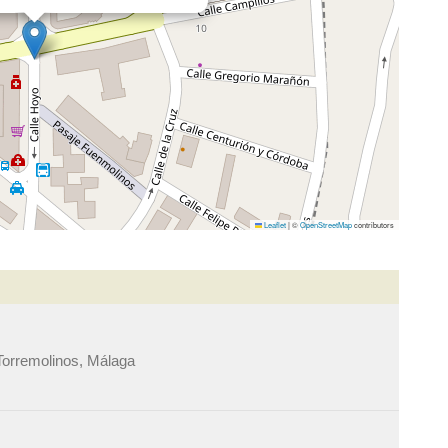
Leaflet
|
©
OpenStreetMap
contributors
Torremolinos, Málaga