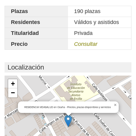
Plazas
190 plazas
Residentes
Válidos y asistidos
Titularidad
Privada
Precio
Consultar
Localización
Cargando mapa...
+
−
×
RESIDENCIA VIDASALUD en Ocaña - Precios, plazas disponibles y servicios