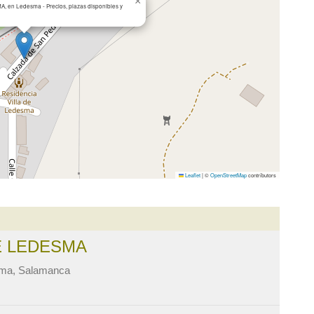
×
 en Ledesma - Precios, plazas disponibles y
Leaflet
|
©
OpenStreetMap
contributors
E LEDESMA
sma, Salamanca