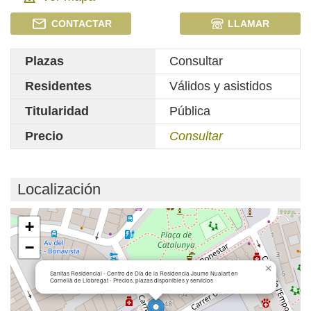
CONTACTAR
LLAMAR
Plazas
Consultar
Residentes
Válidos y asistidos
Titularidad
Pública
Precio
Consultar
Localización
Cargando mapa...
+
−
×
Sanitas Residencial - Centro de Día de la Residencia Jaume Nualart en
Cornellà de Llobregat - Precios, plazas disponibles y servicios