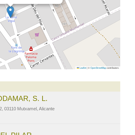
Leaflet
|
©
OpenStreetMap
contributors
DAMAR, S. L.
 2, 03110 Mutxamel, Alicante