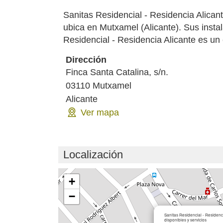
Sanitas Residencial - Residencia Alican
ubica en Mutxamel (Alicante). Sus insta
Residencial - Residencia Alicante es un c
Dirección
Finca Santa Catalina, s/n.
03110
Mutxamel
Alicante
Ver mapa
Localización
Cargando mapa...
+
−
Sanitas Residencial - Residenc
disponibles y servicios