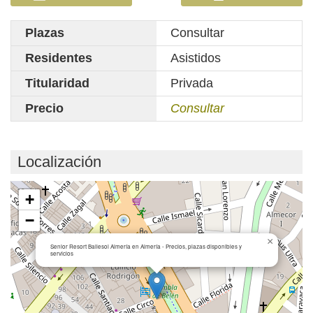
Plazas
Consultar
Residentes
Asistidos
Titularidad
Privada
Precio
Consultar
Localización
Cargando mapa...
+
−
×
Senior Resort Ballesol Almería en Almería - Precios, plazas disponibles y
servicios