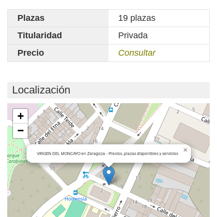
Plazas
19 plazas
Titularidad
Privada
Precio
Consultar
Localización
Cargando mapa...
+
−
×
VIRGEN DEL MONCAYO en Zaragoza - Precios, plazas disponibles y servicios