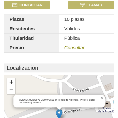
CONTACTAR
LLAMAR
Plazas
10 plazas
Residentes
Válidos
Titularidad
Pública
Precio
Consultar
Localización
Cargando mapa...
+
−
×
VIVIENDA MUNICIPAL DE MAYORES en Puebla de Almenara - Precios, plazas
disponibles y servicios