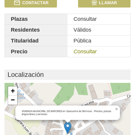
CONTACTAR
LLAMAR
Plazas
Consultar
Residentes
Válidos
Titularidad
Pública
Precio
Consultar
Localización
Cargando mapa...
+
−
×
VIVIENDA MUNICIPAL DE MAYORES en Gascueña de Bornova - Precios, plazas
disponibles y servicios