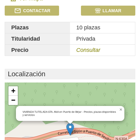
CONTACTAR
LLAMAR
Plazas
10 plazas
Titularidad
Privada
Precio
Consultar
Localización
Cargando mapa...
+
−
×
VIVIENDA TUTELADA STA. ANA en Puerto de Béjar - Precios, plazas disponibles
y servicios