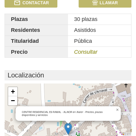
CONTACTAR
LLAMAR
Plazas
30 plazas
Residentes
Asistidos
Titularidad
Pública
Precio
Consultar
Localización
Cargando mapa...
+
−
×
CENTRE RESIDENCIAL ES RAMAL - ALAIOR en Alaior - Precios, plazas
disponibles y servicios