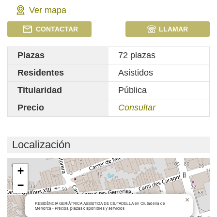
Ver mapa
CONTACTAR
LLAMAR
Plazas
72 plazas
Residentes
Asistidos
Titularidad
Pública
Precio
Consultar
Localización
Cargando mapa...
+
−
×
RESIDÈNCIA GERIÀTRICA ASSISTIDA DE CIUTADELLA en Ciutadella de
Menorca - Precios, plazas disponibles y servicios