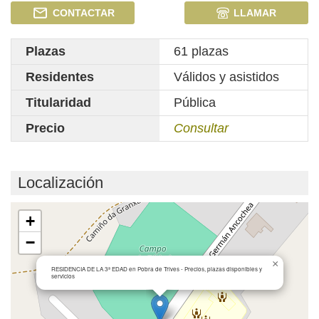
CONTACTAR
LLAMAR
Plazas
61 plazas
Residentes
Válidos y asistidos
Titularidad
Pública
Precio
Consultar
Localización
Cargando mapa...
+
−
×
RESIDENCIA DE LA 3ª EDAD en Pobra de Trives - Precios, plazas disponibles y
servicios