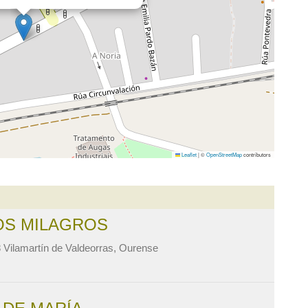
Leaflet
|
©
OpenStreetMap
contributors
OS MILAGROS
 Vilamartín de Valdeorras, Ourense