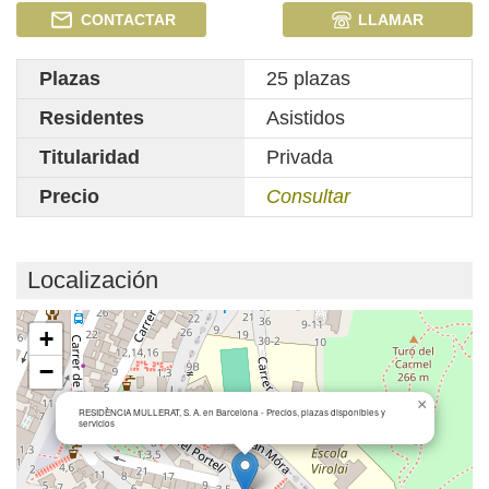
CONTACTAR
LLAMAR
Plazas
25 plazas
Residentes
Asistidos
Titularidad
Privada
Precio
Consultar
Localización
Cargando mapa...
+
−
×
RESIDÈNCIA MULLERAT, S. A. en Barcelona - Precios, plazas disponibles y
servicios