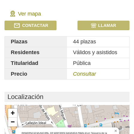
Ver mapa
CONTACTAR
LLAMAR
Plazas
44 plazas
Residentes
Válidos y asistidos
Titularidad
Pública
Precio
Consultar
Localización
Cargando mapa...
+
−
×
RESIDENCIA MUNICIPAL DE MAYORES SAGRADA FAMILIA en Talavera de la