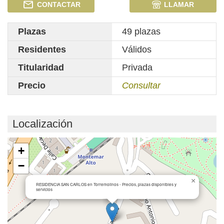
CONTACTAR
LLAMAR
Plazas
49 plazas
Residentes
Válidos
Titularidad
Privada
Precio
Consultar
Localización
Cargando mapa...
+
−
×
RESIDENCIA SAN CARLOS en Torremolinos - Precios, plazas disponibles y
servicios